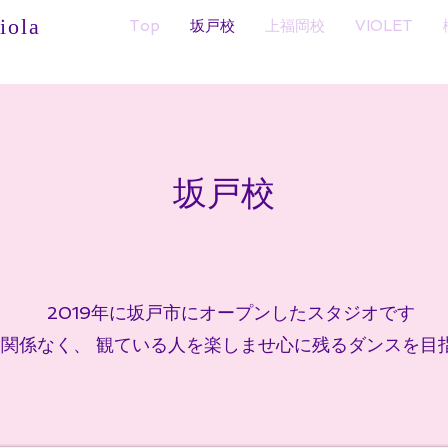
ola
Top
坂戸校
上福岡校
VIOLET
​坂戸校
2019年に坂戸市にオープンしたスタジオです
関係なく、 観ている人を楽しませ心に残るダンスを目指