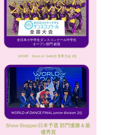
全日本小中学生ダンスコンクール中学生
オープン部門 銀賞
2019年 World of DANCE 世界大会 2位
WORLD of DANCE FINAL junior division 2位
Show Stopper日本予選 部門優勝＆最
優秀賞