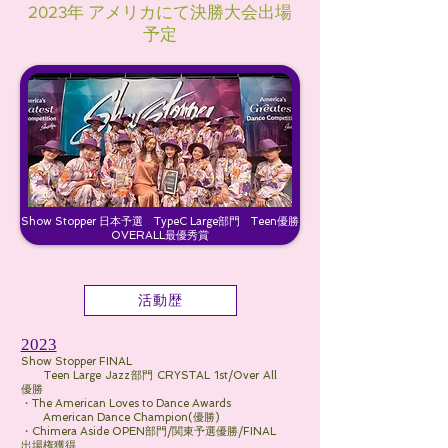
2023年 アメリカにて決勝大会出場
予定
Show Stopper 日本予選 TypeC Large部門 Teen優勝
OVERALL最優秀賞
活動歴
2023
Show Stopper FINAL
Teen Large Jazz部門 CRYSTAL 1st/Over All
優勝
・The American Loves to Dance Awards
American Dance Champion(優勝)
・Chimera Aside OPEN部門/関東予選優勝/FINAL
出場権獲得