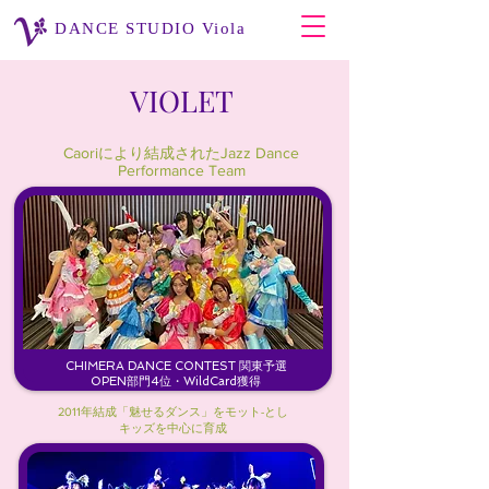
DANCE STUDIO Viola
VIOLET
Caori
により結成されたJazz Dance
Performance Team
CHIMERA DANCE CONTEST 関東予選
OPEN部門4位・WildCard獲得
2011年結成「魅せるダンス」をモット-とし
キッズを中心に育成