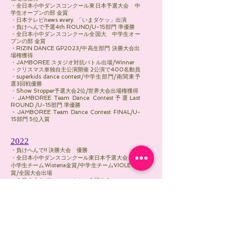
・全日本小中ダンスコンクール東日本予選大会 中
学生オープンの部 金賞
・日本テレビnews every. 「いまダケッ」出演
・負けへんで予選4th ROUND/U-15部門 準優勝
・全日本小中ダンスコンクール全国大 中学生オー
プンの部 金賞
・RIZIN DANCE GP2023/中高生部門 決勝大会出
場権獲得
・JAMBOREE スタジオ対抗バトル出場/Winner
・クリスマス単独自主公演開催 2公演で400名動員
・superkids dance contest/中学生部門/南関東予
選3回戦優勝
・Show Stopper予選大会2位/世界大会出場権獲得
・JAMBOREE Team Dance Contest予選Last
ROUND /U-15部門 準優勝
・JAMBOREE Team Dance Contest FINAL/U-
15部門 5位入賞
2022
・
負けへんで!! 決勝大会 優勝
・
全日本小中ダンスコンクール東日本予選大会
小学生チームWisteria金賞/中学生チームVIOLET金
賞/全国大会出場
、全日本小中ダンスコンクール全国大会
小学生チームWisteria金賞/中学生チーVIOLET銀賞
・Chimera Aside関東予選
・Open部門4位/WildCard獲得全国大会出場
・All Japan Super Kids Dance Contest関東予選
中学生部門VIOLET3位入賞
・All Japan Super Kids Dance Contest中部予選