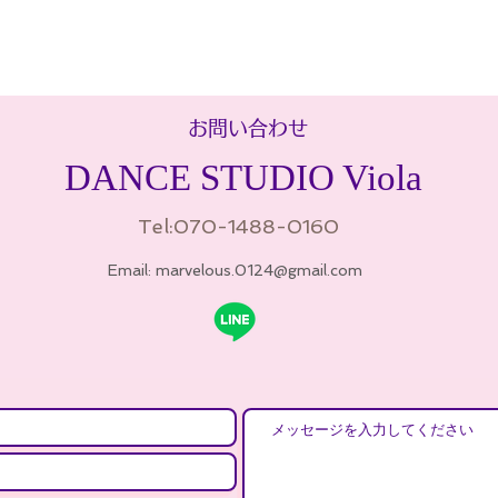
お問い合わせ
DANCE STUDIO Viola​
Tel:070-1488-0160
Email:
marvelous.0124@gmail.com